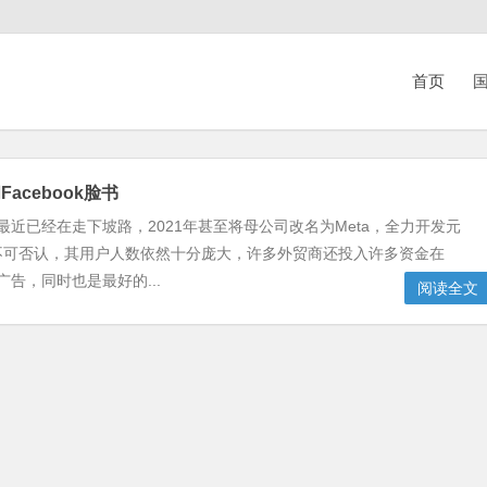
首页
国
acebook脸书
ok最近已经在走下坡路，2021年甚至将母公司改名为Meta，全力开发元
不可否认，其用户人数依然十分庞大，许多外贸商还投入许多资金在
上打广告，同时也是最好的...
阅读全文